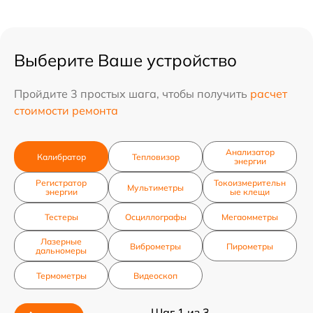
Выберите Ваше устройство
Пройдите 3 простых шага, чтобы получить
расчет
стоимости ремонта
Анализатор
Калибратор
Тепловизор
энергии
Регистратор
Токоизмерительн
Мультиметры
энергии
ые клещи
Тестеры
Осциллографы
Мегаомметры
Лазерные
Виброметры
Пирометры
дальномеры
Термометры
Видеоскоп
Шаг 1 из 3