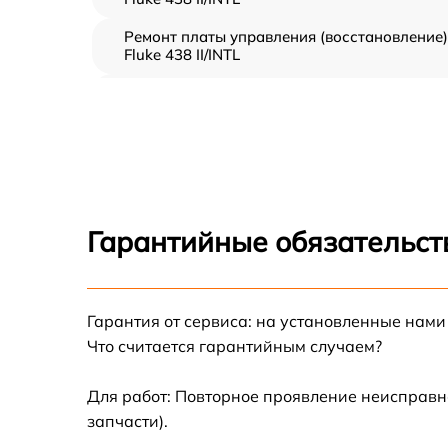
Ремонт платы управления (восстановление)
Fluke 438 II/INTL
Прошивка (Обновление ПО) Fluke 438 II/INT
Замена дисплея (экрана) Fluke 438 II/INTL
Замена корпуса Fluke 438 II/INTL
Гарантийные обязательст
Замена аккумулятора Fluke 438 II/INTL
Гарантия от сервиса: на установленные нами
Замена процессора Fluke 438 II/INTL
Что считается гарантийным случаем?
Замена USB порта Fluke 438 II/INTL
Для работ: Повторное проявление неисправн
запчасти).
Замена ключей управления Fluke 438 II/INTL