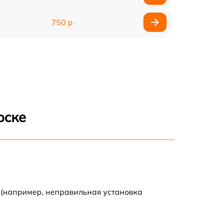
750 р
450 р
750 р
1500 р
рске
700 р
850 р
650 р
 (например, неправильная установка
590 р