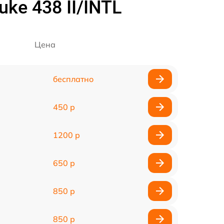
ke 438 II/INTL
Цена
бесплатно
450 р
1200 р
650 р
850 р
850 р