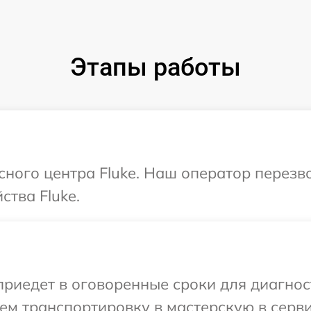
Этапы работы
исного центра Fluke. Наш оператор перезв
ства Fluke.
едет в оговоренные сроки для диагности
м транспортировку в мастерскую в серви