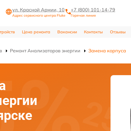
ул. Красной Армии, 10
+7 (800) 101-14-79
Адрес сервисного центра Fluke
Горячая линия
тройств
Цена ремонта
Вакансии
Контакты
Отзывы
в
Ремонт Анализаторов энергии
Замена корпуса
а
нергии
ярске