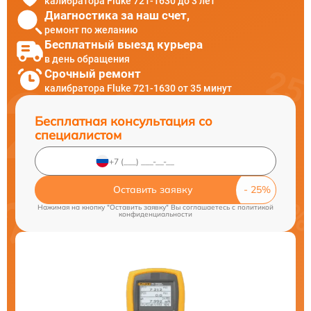
калибратора Fluke 721-1630 до 3 лет
Диагностика за наш счет,
ремонт по желанию
Бесплатный выезд курьера
в день обращения
Срочный ремонт
калибратора Fluke 721-1630 от 35 минут
Бесплатная консультация со
специалистом
Оставить заявку
Нажимая на кнопку "Оставить заявку" Вы соглашаетесь c
политикой
конфиденциальности