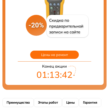
Скидка по
-20%
предварительной
записи на сайте
Цены на ремонт
Конец акции
01:13:41
Преимущества
Этапы работ
Цены
Гарантия
М