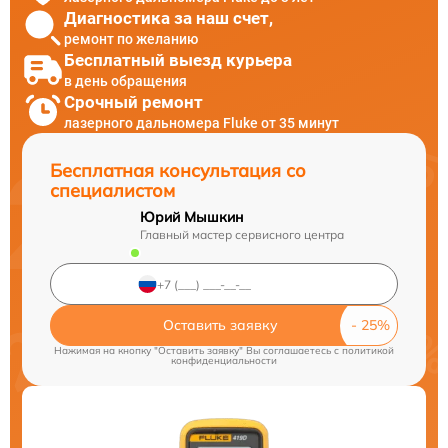
Диагностика за наш счет,
ремонт по желанию
Бесплатный выезд курьера
в день обращения
Срочный ремонт
лазерного дальномера Fluke от 35 минут
Бесплатная консультация со
специалистом
Юрий Мышкин
Главный мастер сервисного центра
Оставить заявку
Нажимая на кнопку "Оставить заявку" Вы соглашаетесь c
политикой
конфиденциальности