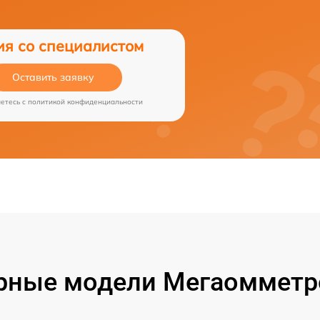
ия со специалистом
Оставить заявку
аетесь c
политикой конфиденциальности
рные модели Мегаомметро