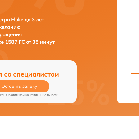
тра Fluke до 3 лет
 желанию
бращения
ke 1587 FC от 35 минут
я со специалистом
Оставить заявку
есь c
политикой конфиденциальности