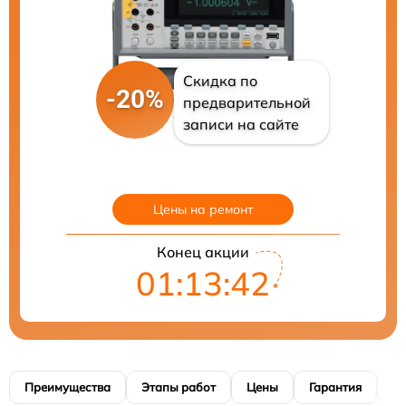
Скидка по
-20%
предварительной
записи на сайте
Цены на ремонт
Конец акции
01:13:41
Преимущества
Этапы работ
Цены
Гарантия
М