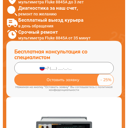
мультиметра Fluke 8845A до 3 лет
Диагностика за наш счет,
ремонт по желанию
Бесплатный выезд курьера
в день обращения
Срочный ремонт
мультиметра Fluke 8845A от 35 минут
Бесплатная консультация со
специалистом
Оставить заявку
Нажимая на кнопку "Оставить заявку" Вы соглашаетесь c
политикой
конфиденциальности