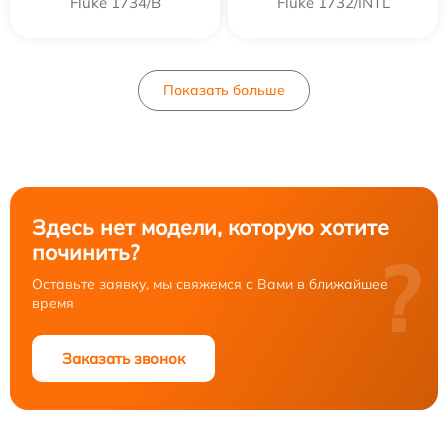
Fluke 1734/B
Fluke 1732/INTL
Показать больше
Здесь нет модели, которую хотите
починить?
?
Оставьте заявку, мы свяжемся с Вами в ближайшее
время
Заказать звонок