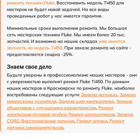
ремонту техники Fluke
. Восстановить модель Ti450 для
мастеров не будет новой задачей. На все виды
проведенных работ у нас имеется гарантия.
Минимальные сроки выполнения ремонта. Мы большая
сеть мастерских техники Fluke. Мы имеем более 20 тыс.
запчастей. И возможно на наших складах
уже имеется
запчасть на модель Ti450
. При заказе ремонта на сайте -
предоставляется скидка -25%.
Знаем свое дело
Будьте уверены в профессионализме наших мастеров - они
с уверенностью выполнят ремонт Fluke Ti450. По данным
наших мастеров в Красноярске по ремонту Fluke, наиболее
востребованы следующие услуги:
Замена матрицы
,
Замена
микросхемы усилителя
,
Замена шим контроллера
,
Замена
объективов с улучшением характеристик
,
Ремонт
электронно-лучевой трубки
,
Ремонт контроллеров
,
Замена
CORE
,
Восстановление питания
,
Ремонт оптики
,
Ремонт
датчика синхроимпульсов
.