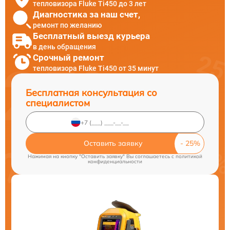
тепловизора Fluke Ti450 до 3 лет
Диагностика за наш счет,
ремонт по желанию
Бесплатный выезд курьера
в день обращения
Срочный ремонт
тепловизора Fluke Ti450 от 35 минут
Бесплатная консультация со
специалистом
Оставить заявку
Нажимая на кнопку "Оставить заявку" Вы соглашаетесь c
политикой
конфиденциальности