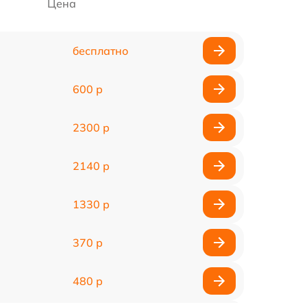
Цена
бесплатно
600 р
2300 р
2140 р
1330 р
370 р
480 р