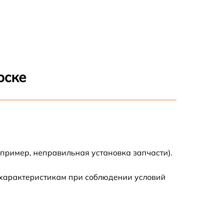
2040 р
1580 р
690 р
рске
400 р
2300 р
апример, неправильная установка запчасти).
 характеристикам при соблюдении условий