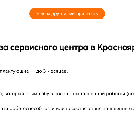
от 60 мин
У меня другая неисправность
от 60 мин
от 60 мин
ва сервисного центра в Красноя
от 60 мин
мплектующие — до 3 месяцев.
от 60 мин
а, который прямо обусловлен с выполненной работой (н
ата работоспособности или несоответствие заявленным