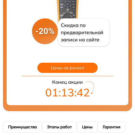
Скидка по
-20%
предварительной
записи на сайте
Цены на ремонт
Конец акции
01:13:41
Преимущества
Этапы работ
Цены
Гарантия
М