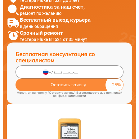
тестера Fluke BT521 до 3 лет
Диагностика за наш счет,
ремонт по желанию
Бесплатный выезд курьера
в день обращения
Срочный ремонт
тестера Fluke BT521 от 35 минут
Бесплатная консультация со
специалистом
Оставить заявку
Нажимая на кнопку "Оставить заявку" Вы соглашаетесь c
политикой
конфиденциальности