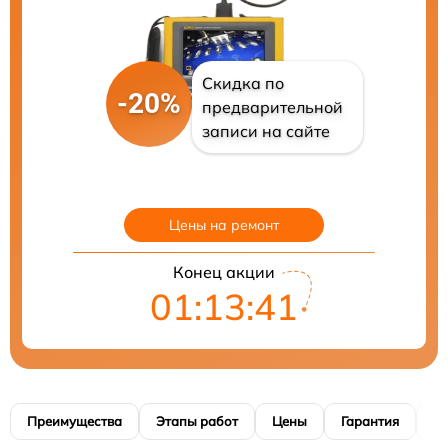
Скидка по
-20%
предварительной
записи на сайте
Цены на ремонт
Конец акции
01:13:40
Преимущества
Этапы работ
Цены
Гарантия
М