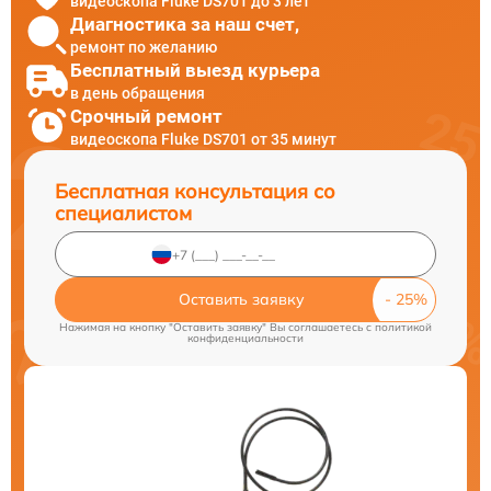
видеоскопа Fluke DS701 до 3 лет
Диагностика за наш счет,
ремонт по желанию
Бесплатный выезд курьера
в день обращения
Срочный ремонт
видеоскопа Fluke DS701 от 35 минут
Бесплатная консультация со
специалистом
Оставить заявку
Нажимая на кнопку "Оставить заявку" Вы соглашаетесь c
политикой
конфиденциальности